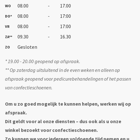
08.00
-
17.00
WO
08.00
-
17:00
DO*
08.00
-
17:00
VR
09.30
-
16.30
ZA**
Gesloten
ZO
* 19.00 - 20.00 geopend op afspraak.
** Op zaterdag uitsluitend in de even weken en alleen op
afspraak geopend voor pedicurebehandelingen of het passen
van confectieschoenen.
Om u zo goed mogelijk te kunnen helpen, werken wij op
afspraak.
Dit geldt voor al onze diensten – dus ook als u onze
winkel bezoekt voor confectieschoenen.
Zo kunnen we voor iedereen voldoende tijd nemen en u