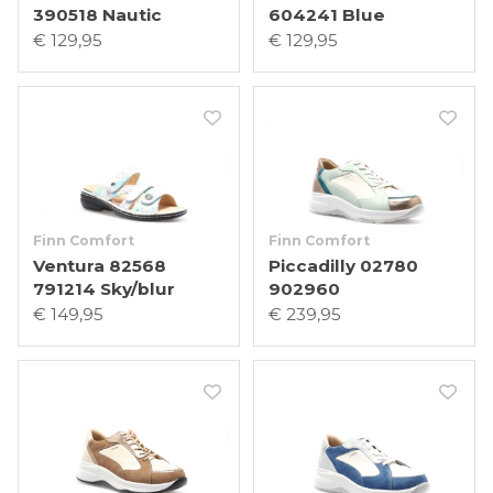
390518 Nautic
604241 Blue
€ 129,95
€ 129,95
Finn Comfort
Finn Comfort
Ventura 82568
Piccadilly 02780
791214 Sky/blur
902960
€ 149,95
€ 239,95