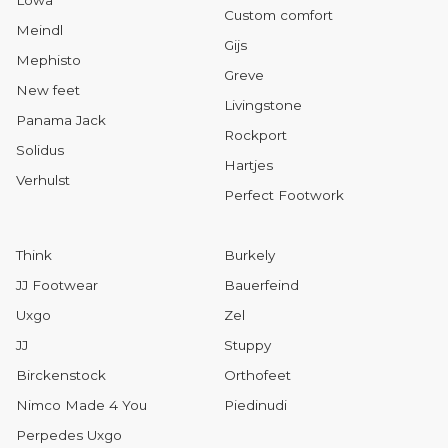
Lowa
Custom comfort
Meindl
Gijs
Mephisto
Greve
New feet
Livingstone
Panama Jack
Rockport
Solidus
Hartjes
Verhulst
Perfect Footwork
Think
Burkely
JJ Footwear
Bauerfeind
Uxgo
Zel
JJ
Stuppy
Birckenstock
Orthofeet
Nimco Made 4 You
Piedinudi
Perpedes Uxgo