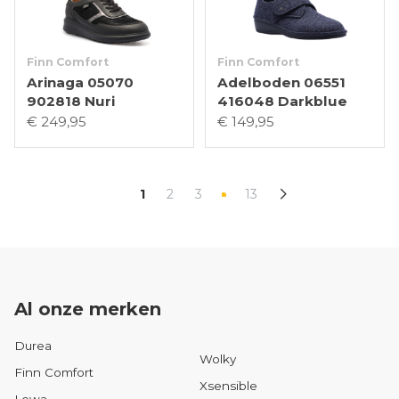
Finn Comfort
Finn Comfort
Arinaga 05070
Adelboden 06551
902818 Nuri
416048 Darkblue
€ 249,95
€ 149,95
1
2
3
13
Al onze merken
Durea
Wolky
Finn Comfort
Xsensible