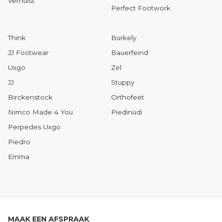
Verhulst
Perfect Footwork
Think
Burkely
JJ Footwear
Bauerfeind
Uxgo
Zel
JJ
Stuppy
Birckenstock
Orthofeet
Nimco Made 4 You
Piedinudi
Perpedes Uxgo
Piedro
Emma
MAAK EEN AFSPRAAK