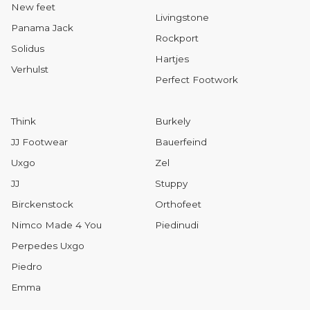
New feet
Livingstone
Panama Jack
Rockport
Solidus
Hartjes
Verhulst
Perfect Footwork
Think
Burkely
JJ Footwear
Bauerfeind
Uxgo
Zel
JJ
Stuppy
Birckenstock
Orthofeet
Nimco Made 4 You
Piedinudi
Perpedes Uxgo
Piedro
Emma