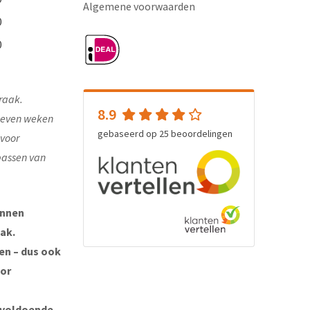
Algemene voorwaarden
0
0
raak.
8.9
e even weken
gebaseerd op
25
beoordelingen
 voor
passen van
unnen
ak.
ten – dus ook
oor
 voldoende