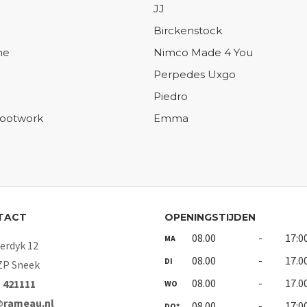
JJ
Birckenstock
ne
Nimco Made 4 You
Perpedes Uxgo
Piedro
Footwork
Emma
TACT
OPENINGSTIJDEN
08.00
-
17:0
MA
rdyk 12
08.00
-
17.0
DI
ZP Sneek
08.00
-
17.0
- 421111
WO
@rameau.nl
08.00
-
17:0
DO*