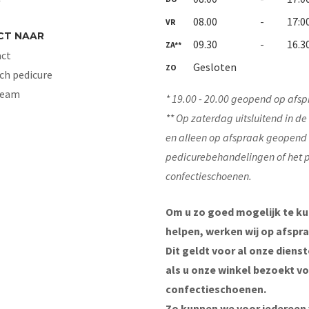
08.00
-
17:0
VR
CT NAAR
09.30
-
16.3
ZA**
ct
Gesloten
ZO
ch pedicure
Team
* 19.00 - 20.00 geopend op afsp
** Op zaterdag uitsluitend in d
en alleen op afspraak geopend
pedicurebehandelingen of het 
confectieschoenen.
Om u zo goed mogelijk te k
helpen, werken wij op afspra
Dit geldt voor al onze diens
als u onze winkel bezoekt v
confectieschoenen.
Zo kunnen we voor iedereen