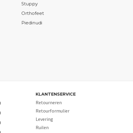
Stuppy
Orthofeet
Piedinudi
KLANTENSERVICE
Retourneren
0
Retourformulier
0
Levering
0
Ruilen
0