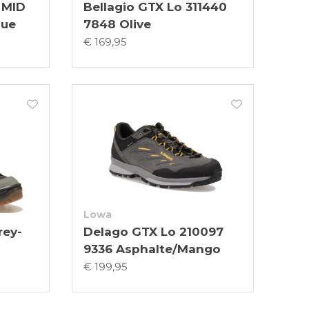
 MID
Bellagio GTX Lo 311440
lue
7848 Olive
€ 169,95
Lowa
rey-
Delago GTX Lo 210097
9336 Asphalte/Mango
€ 199,95