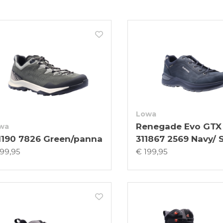
Lowa
Renegade Evo GTX
wa
1190 7826 Green/panna
311867 2569 Navy/ 
199,95
€ 199,95