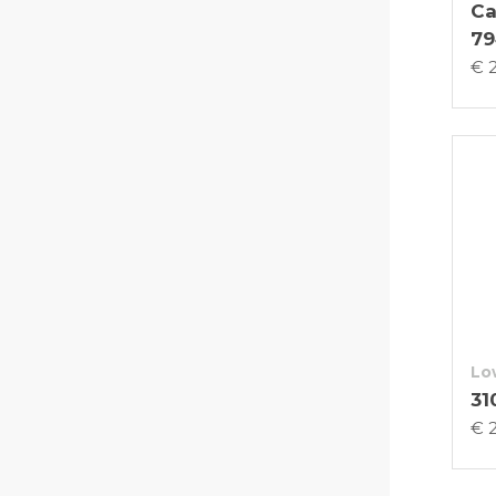
Ca
79
€ 
Lo
31
€ 