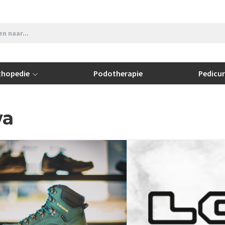
thopedie
Podotherapie
Pedicu
wa