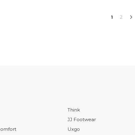
1
2
Think
JJ Footwear
omfort
Uxgo