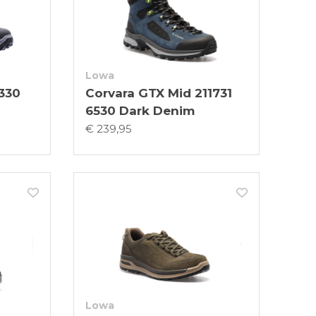
Lowa
330
Corvara GTX Mid 211731
6530 Dark Denim
€ 239,95
Lowa