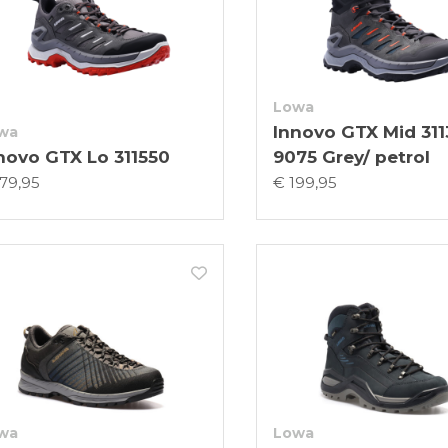
Lowa
Innovo GTX Mid 311
wa
novo GTX Lo 311550
9075 Grey/ petrol
179,95
€ 199,95
wa
Lowa