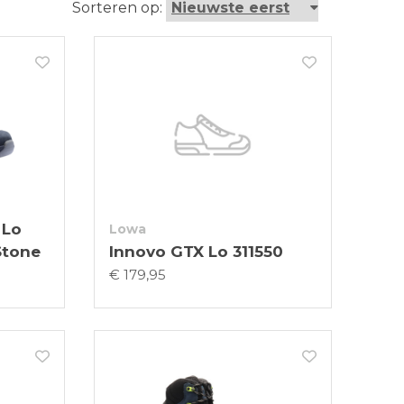
Sorteren op:
 Lo
Lowa
Stone
Innovo GTX Lo 311550
€ 179,95