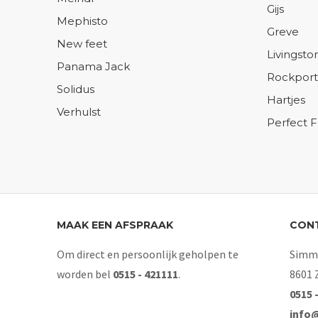
Gijs
Mephisto
Greve
New feet
Livingsto
Panama Jack
Rockport
Solidus
Hartjes
Verhulst
Perfect 
MAAK EEN AFSPRAAK
CON
Om direct en persoonlijk geholpen te
Simme
worden bel
0515 - 421111
.
8601 
0515 
info