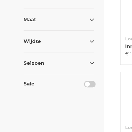
Maat
Lo
Wijdte
In
€ 
Seizoen
Sale
Lo