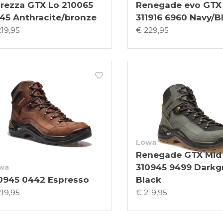
rezza GTX Lo 210065
Renegade evo GTX
45 Anthracite/bronze
311916 6960 Navy/B
219,95
€ 229,95
Lowa
Renegade GTX Mid
310945 9499 Darkg
wa
0945 0442 Espresso
Black
219,95
€ 219,95