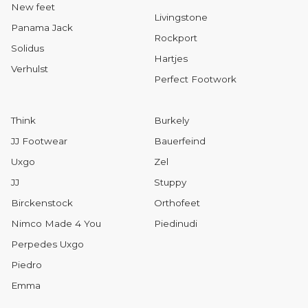
New feet
Livingstone
Panama Jack
Rockport
Solidus
Hartjes
Verhulst
Perfect Footwork
Think
Burkely
JJ Footwear
Bauerfeind
Uxgo
Zel
JJ
Stuppy
Birckenstock
Orthofeet
Nimco Made 4 You
Piedinudi
Perpedes Uxgo
Piedro
Emma