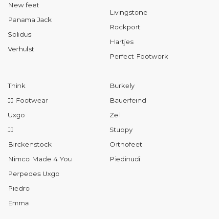
New feet
Livingstone
Panama Jack
Rockport
Solidus
Hartjes
Verhulst
Perfect Footwork
Think
Burkely
JJ Footwear
Bauerfeind
Uxgo
Zel
JJ
Stuppy
Birckenstock
Orthofeet
Nimco Made 4 You
Piedinudi
Perpedes Uxgo
Piedro
Emma