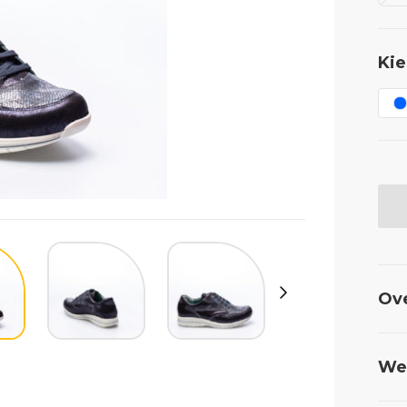
Kie
Ov
Wel