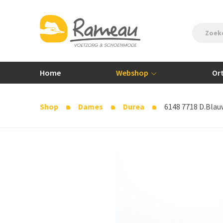
Home
Webshop
Or
Shop
Dames
Durea
6148 7718 D.Blauw