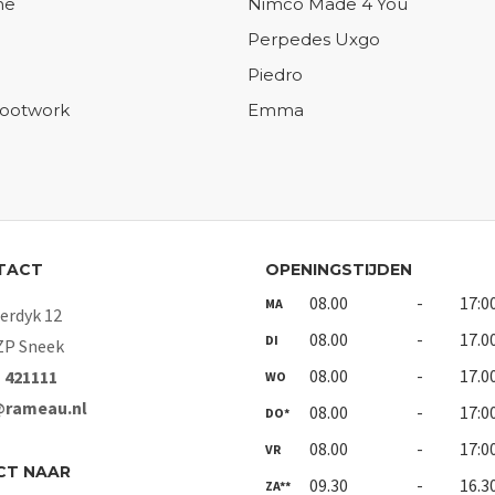
ne
Nimco Made 4 You
Perpedes Uxgo
Piedro
Footwork
Emma
TACT
OPENINGSTIJDEN
08.00
-
17:0
MA
rdyk 12
08.00
-
17.0
DI
ZP Sneek
08.00
-
17.0
- 421111
WO
@rameau.nl
08.00
-
17:0
DO*
08.00
-
17:0
VR
CT NAAR
09.30
-
16.3
ZA**