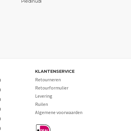
Piedinudi
KLANTENSERVICE
Retourneren
0
Retourformulier
0
Levering
0
Ruilen
0
Algemene voorwaarden
0
0