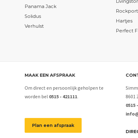
Livingsto
Panama Jack
Rockport
Solidus
Hartjes
Verhulst
Perfect 
MAAK EEN AFSPRAAK
CON
Om direct en persoonlijk geholpen te
Simme
worden bel
0515 - 421111
.
8601 
0515 
info
Plan een afspraak
DIRE