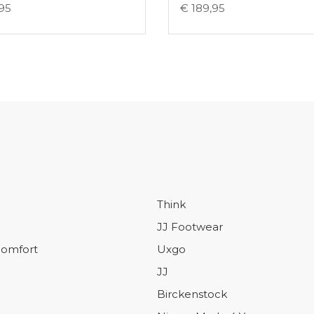
,95
€ 189,95
Think
JJ Footwear
omfort
Uxgo
JJ
Birckenstock