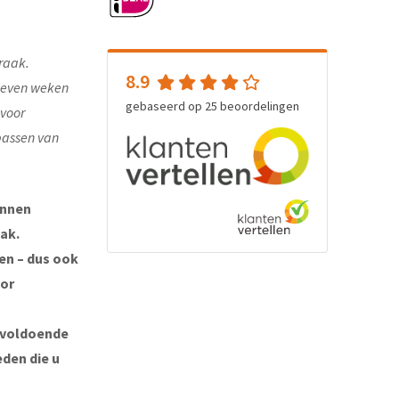
raak.
8.9
e even weken
gebaseerd op
25
beoordelingen
 voor
passen van
unnen
ak.
ten – dus ook
oor
 voldoende
eden die u