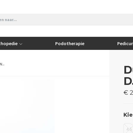
thopedie
Podotherapie
Pedicu
...
D
D
€ 2
Kie
4.5