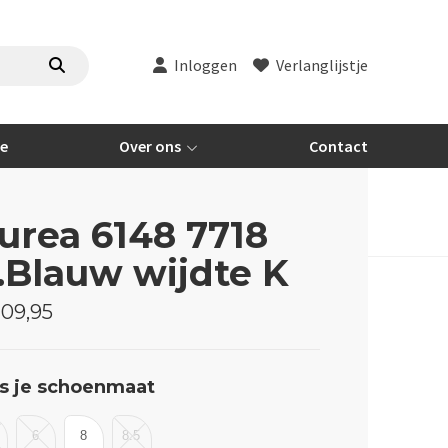
Inloggen
Verlanglijstje
re
Over ons
Contact
urea 6148 7718
.Blauw wijdte K
09,95
s je schoenmaat
6
8
8.5