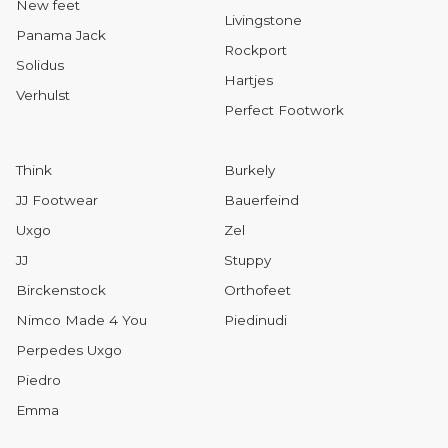
New feet
Livingstone
Panama Jack
Rockport
Solidus
Hartjes
Verhulst
Perfect Footwork
Think
Burkely
JJ Footwear
Bauerfeind
Uxgo
Zel
JJ
Stuppy
Birckenstock
Orthofeet
Nimco Made 4 You
Piedinudi
Perpedes Uxgo
Piedro
Emma