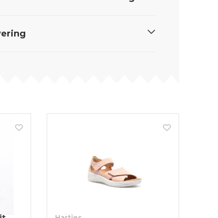
ering
it
Hartjes