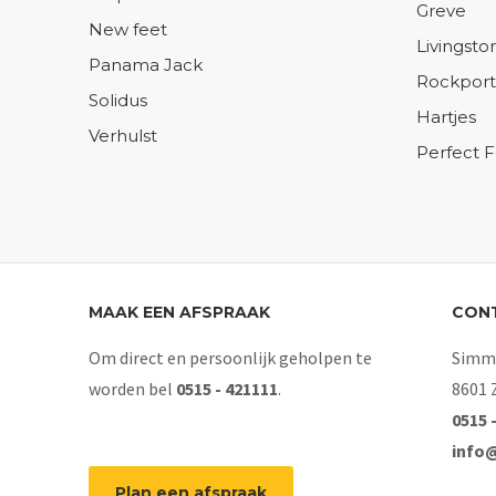
Greve
New feet
Livingsto
Panama Jack
Rockport
Solidus
Hartjes
Verhulst
Perfect 
MAAK EEN AFSPRAAK
CON
Om direct en persoonlijk geholpen te
Simme
worden bel
0515 - 421111
.
8601 
0515 
info
Plan een afspraak