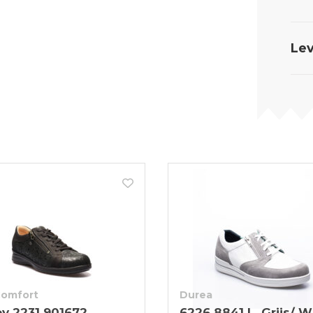
Lev
Comfort
Durea
ey 2231 901672
6226 8841 L. Grijs/ W