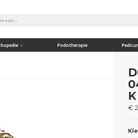
thopedie
Podotherapie
Pedicu
D
0
K
€ 2
Kie