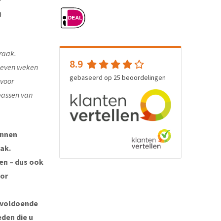
0
raak.
8.9
e even weken
gebaseerd op
25
beoordelingen
 voor
passen van
unnen
ak.
ten – dus ook
oor
 voldoende
eden die u