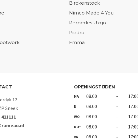
Birckenstock
ne
Nimco Made 4 You
Perpedes Uxgo
Piedro
Footwork
Emma
TACT
OPENINGSTIJDEN
08.00
-
17:0
MA
rdyk 12
08.00
-
17.0
DI
ZP Sneek
08.00
-
17.0
- 421111
WO
@rameau.nl
08.00
-
17:0
DO*
08.00
-
17:0
VR