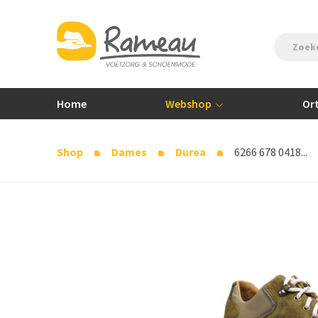
Home
Webshop
Or
Shop
Dames
Durea
6266 678 0418...