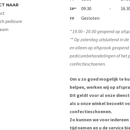
CT NAAR
09.30
-
16.3
ZA**
ct
Gesloten
ZO
ch pedicure
Team
* 19.00 - 20.00 geopend op afsp
** Op zaterdag uitsluitend in d
en alleen op afspraak geopend
pedicurebehandelingen of het 
confectieschoenen.
Om u zo goed mogelijk te k
helpen, werken wij op afspra
Dit geldt voor al onze diens
als u onze winkel bezoekt v
confectieschoenen.
Zo kunnen we voor iedereen
tijd nemen en u de service bi