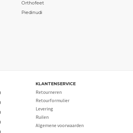
Orthofeet
Piedinudi
KLANTENSERVICE
Retourneren
0
Retourformulier
0
Levering
0
Ruilen
0
Algemene voorwaarden
0