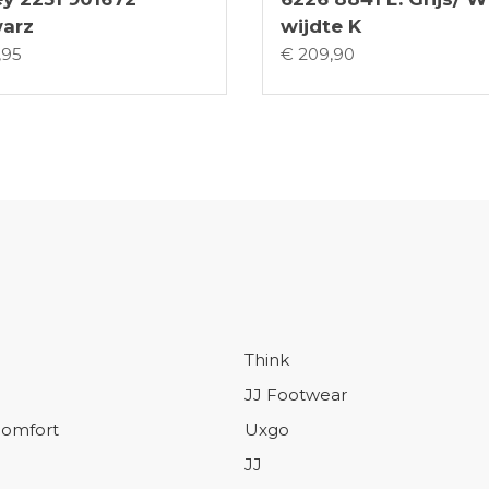
arz
wijdte K
,95
€ 209,90
Think
JJ Footwear
omfort
Uxgo
JJ