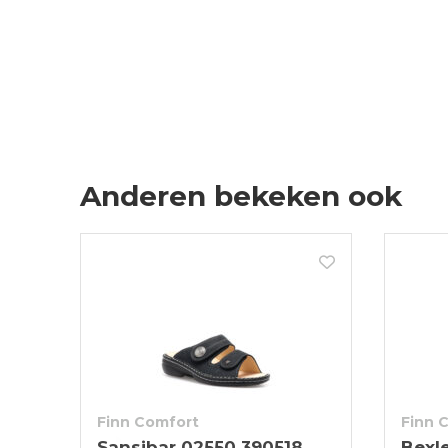
Anderen bekeken ook
Finn Comfort
Finn 
Sansibar 02550 390518
Bexl