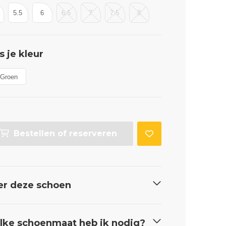
5.5
6
6.5
7
7.5
8
s je kleur
Groen
Bestellen of reserveren
er deze schoen
ke schoenmaat heb ik nodig?