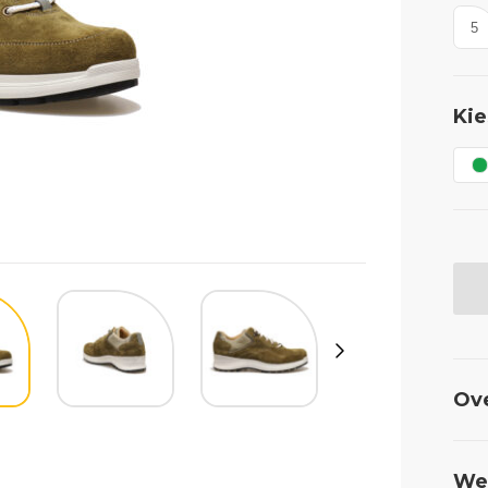
5
Kie
Ov
Wel