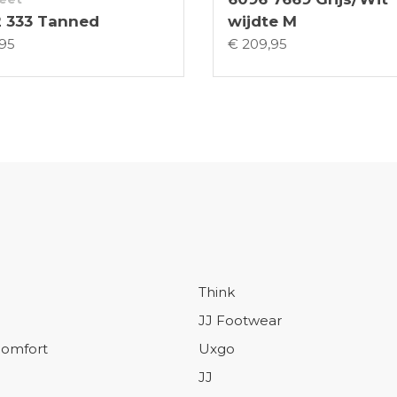
2 333 Tanned
wijdte M
,95
€ 209,95
Think
JJ Footwear
omfort
Uxgo
JJ