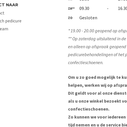
CT NAAR
09.30
-
16.3
ZA**
ct
Gesloten
ZO
ch pedicure
Team
* 19.00 - 20.00 geopend op afsp
** Op zaterdag uitsluitend in d
en alleen op afspraak geopend
pedicurebehandelingen of het 
confectieschoenen.
Om u zo goed mogelijk te k
helpen, werken wij op afspra
Dit geldt voor al onze diens
als u onze winkel bezoekt v
confectieschoenen.
Zo kunnen we voor iedereen
tijd nemen en u de service bi