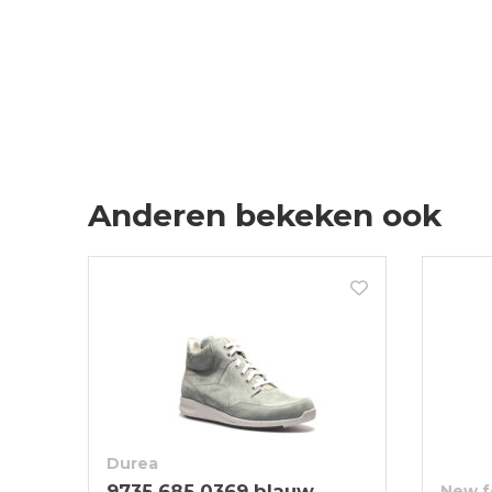
Anderen bekeken ook
Durea
9735 685 0369 blauw
New f