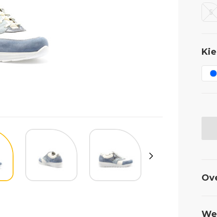
5
Kie
Ov
Wel