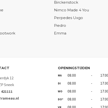
Birckenstock
ne
Nimco Made 4 You
Perpedes Uxgo
Piedro
Footwork
Emma
TACT
OPENINGSTIJDEN
08.00
-
17:0
MA
rdyk 12
08.00
-
17.0
DI
ZP Sneek
08.00
-
17.0
- 421111
WO
@rameau.nl
08.00
-
17:0
DO*
08.00
-
17:0
VR