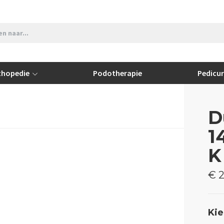
thopedie
Podotherapie
Pedicu
D
1
K
€ 2
Kie