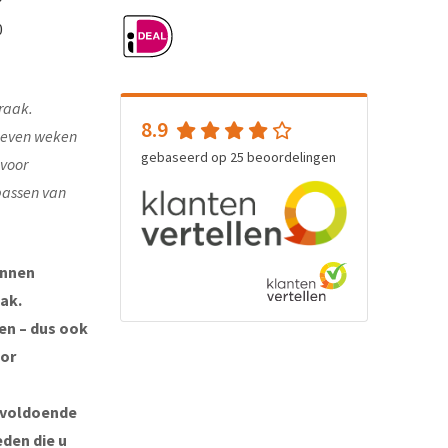
0
raak.
8.9
e even weken
gebaseerd op
25
beoordelingen
 voor
passen van
unnen
ak.
ten – dus ook
oor
 voldoende
eden die u