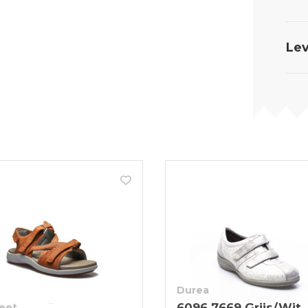
Lev
Durea
6096 7669 Grijs/Wit
eet