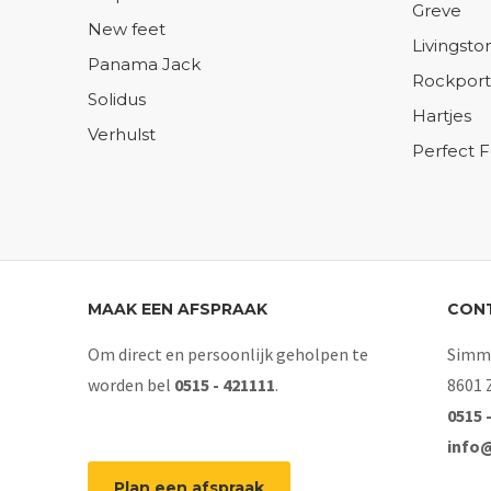
Greve
New feet
Livingsto
Panama Jack
Rockport
Solidus
Hartjes
Verhulst
Perfect 
MAAK EEN AFSPRAAK
CON
Om direct en persoonlijk geholpen te
Simme
worden bel
0515 - 421111
.
8601 
0515 
info
Plan een afspraak