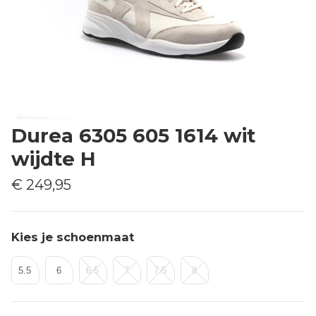
Durea 6305 605 1614 wit
wijdte H
€ 249,95
Kies je schoenmaat
5.5
6
6.5
7
7.5
8