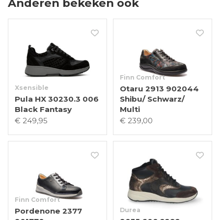
Anderen bekeken ook
Finn Comfort
Xsensible
Otaru 2913 902044
Pula HX 30230.3 006
Shibu/ Schwarz/
Black Fantasy
Multi
€ 249,95
€ 239,00
Finn Comfort
Pordenone 2377
Durea