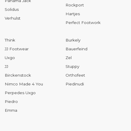
Panama Jack
Rockport
Solidus
Hartjes
Verhulst
Perfect Footwork
Think
Burkely
JJ Footwear
Bauerfeind
Uxgo
Zel
JJ
Stuppy
Birckenstock
Orthofeet
Nimco Made 4 You
Piedinudi
Perpedes Uxgo
Piedro
Emma