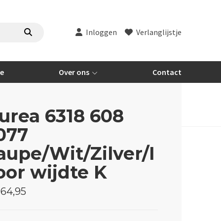
Inloggen
Verlanglijstje
re
Over ons
Contact
urea 6318 608
077
aupe/Wit/Zilver/I
oor wijdte K
64,95