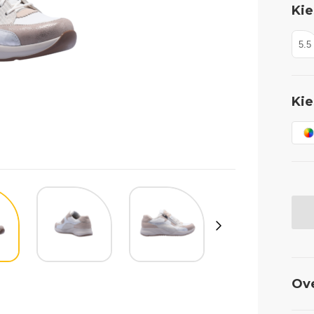
Kie
5.5
Kie
Ov