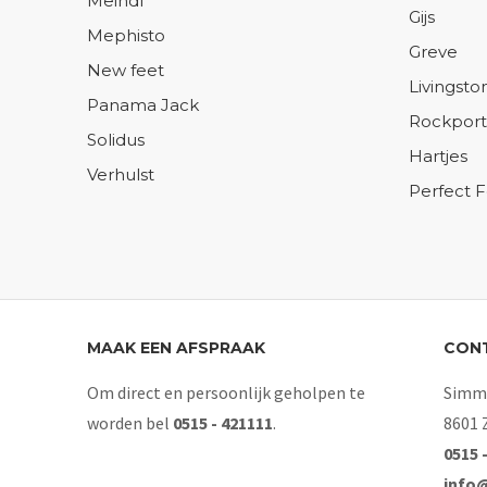
Meindl
Gijs
Mephisto
Greve
New feet
Livingsto
Panama Jack
Rockport
Solidus
Hartjes
Verhulst
Perfect 
MAAK EEN AFSPRAAK
CON
Om direct en persoonlijk geholpen te
Simme
worden bel
0515 - 421111
.
8601 
0515 
info