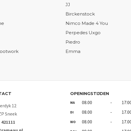
JJ
Birckenstock
ne
Nimco Made 4 You
Perpedes Uxgo
Piedro
Footwork
Emma
TACT
OPENINGSTIJDEN
08.00
-
17:0
MA
rdyk 12
08.00
-
17.0
DI
ZP Sneek
08.00
-
17.0
- 421111
WO
@rameau.nl