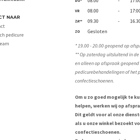
08.00
-
17:0
DO*
08.00
-
17:0
VR
CT NAAR
09.30
-
16.3
ZA**
ct
Gesloten
ZO
ch pedicure
Team
* 19.00 - 20.00 geopend op afsp
** Op zaterdag uitsluitend in d
en alleen op afspraak geopend
pedicurebehandelingen of het 
confectieschoenen.
Om u zo goed mogelijk te k
helpen, werken wij op afspra
Dit geldt voor al onze diens
als u onze winkel bezoekt v
confectieschoenen.