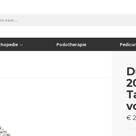
thopedie
Podotherapie
Pedicu
D
2
T
v
€ 2