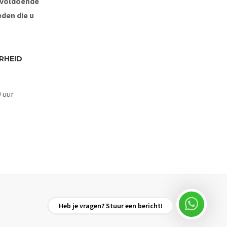
 voldoende
eden die u
RHEID
0 uur