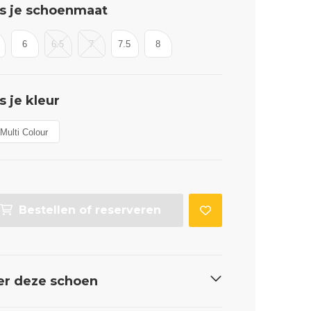
s je schoenmaat
6
6.5
7
7.5
8
s je kleur
Multi Colour
Bestellen of reserveren
er deze schoen