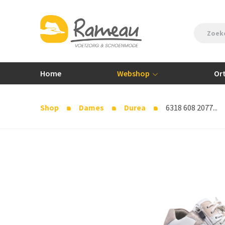
Home
Webshop
Or
Shop
Dames
Durea
6318 608 2077...