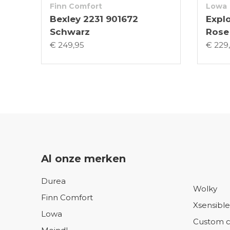
Finn Comfort
Lowa
Bexley 2231 901672
Explo
Schwarz
Rose
€ 249,95
€ 229
Al onze merken
Durea
Wolky
Finn Comfort
Xsensible
Lowa
Custom c