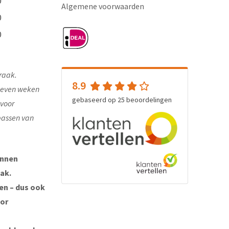
0
Algemene voorwaarden
0
0
raak.
8.9
e even weken
gebaseerd op
25
beoordelingen
 voor
passen van
unnen
ak.
ten – dus ook
oor