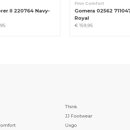
Finn Comfort
rer II 220764 Navy-
Gomera 02562 71104
Royal
,95
€ 159,95
Think
JJ Footwear
omfort
Uxgo