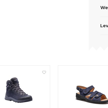
Wel
Lev