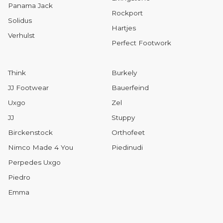
Panama Jack
Rockport
Solidus
Hartjes
Verhulst
Perfect Footwork
Think
Burkely
JJ Footwear
Bauerfeind
Uxgo
Zel
JJ
Stuppy
Birckenstock
Orthofeet
Nimco Made 4 You
Piedinudi
Perpedes Uxgo
Piedro
Emma