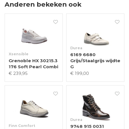
Anderen bekeken ook
Durea
Xsensible
6169 6680
Grenoble HX 30215.3
Grijs/Staalgrijs wijdte
176 Soft Pearl Combi
G
€ 239,95
€ 199,00
Durea
Finn Comfort
9748 915 0031