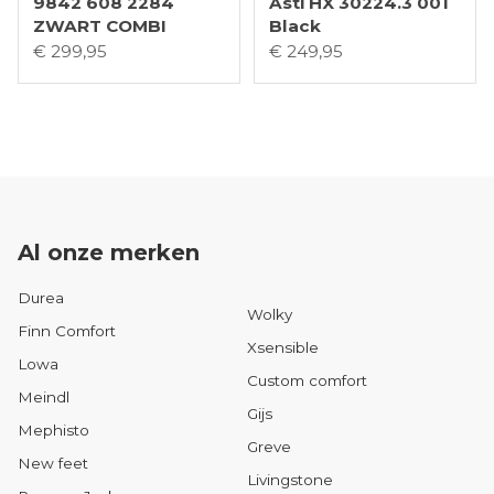
9842 608 2284
Asti HX 30224.3 001
ZWART COMBI
Black
€ 299,95
€ 249,95
Al onze merken
Durea
Wolky
Finn Comfort
Xsensible
Lowa
Custom comfort
Meindl
Gijs
Mephisto
Greve
New feet
Livingstone