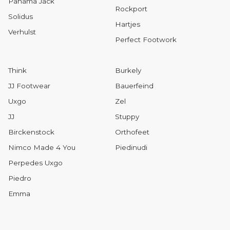
Panama Jack
Rockport
Solidus
Hartjes
Verhulst
Perfect Footwork
Think
Burkely
JJ Footwear
Bauerfeind
Uxgo
Zel
JJ
Stuppy
Birckenstock
Orthofeet
Nimco Made 4 You
Piedinudi
Perpedes Uxgo
Piedro
Emma