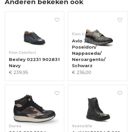
Anderen bekeken ook
Finn Comfort
Avio 3611 901913
Poseidon/
Finn Comfort
Nappaseda/
Bexley 02231 902831
Neroargento/
Navy
Schwarz
€ 239,95
€ 236,00
Durea
Xsensible