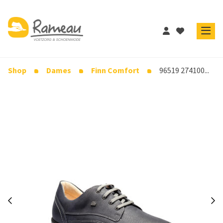
Shop
Dames
Finn Comfort
96519 274100...