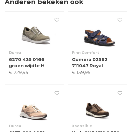
Anderen bekeken ook
Durea
Finn Comfort
6270 435 0166
Gomera 02562
groen wijdte H
711047 Royal
€ 229,95
€ 159,95
Durea
Xsensible