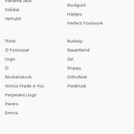
Panama Jack
Rockport
Solidus
Hartjes
Verhulst
Perfect Footwork
Think
Burkely
JJ Footwear
Bauerfeind
Uxgo
Zel
JJ
Stuppy
Birckenstock
Orthofeet
Nimco Made 4 You
Piedinudi
Perpedes Uxgo
Piedro
Emma