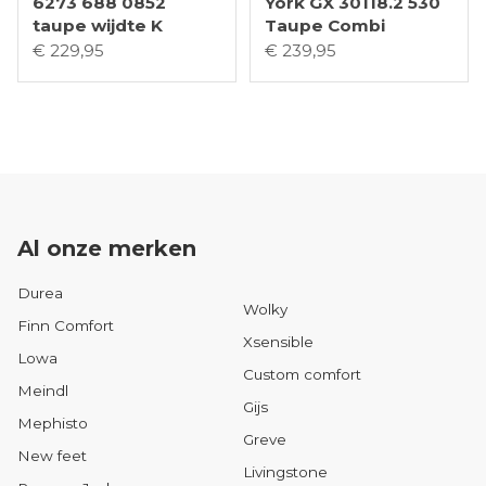
6273 688 0852
York GX 30118.2 530
taupe wijdte K
Taupe Combi
€ 229,95
€ 239,95
Al onze merken
Durea
Wolky
Finn Comfort
Xsensible
Lowa
Custom comfort
Meindl
Gijs
Mephisto
Greve
New feet
Livingstone