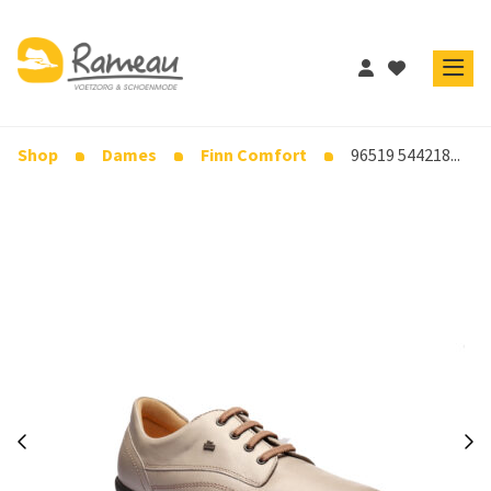
Shop
Dames
Finn Comfort
96519 544218...