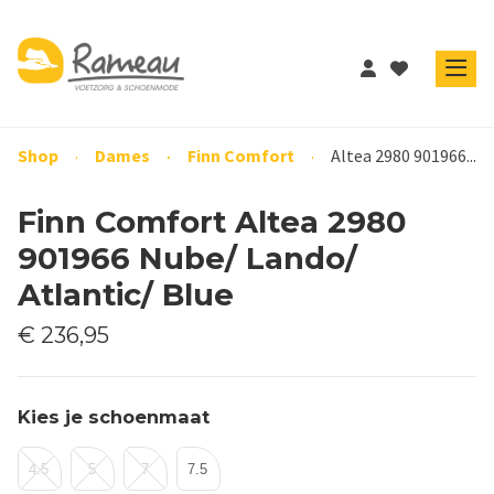
Shop
Dames
Finn Comfort
Altea 2980 901966...
Finn Comfort Altea 2980
901966 Nube/ Lando/
Atlantic/ Blue
€ 236,95
Kies je schoenmaat
4.5
5
7
7.5