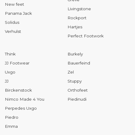
New feet
Livingstone
Panama Jack
Rockport
Solidus
Hartjes
Verhulst
Perfect Footwork
Think
Burkely
JJ Footwear
Bauerfeind
Uxgo
Zel
JJ
Stuppy
Birckenstock
Orthofeet
Nimco Made 4 You
Piedinudi
Perpedes Uxgo
Piedro
Emma