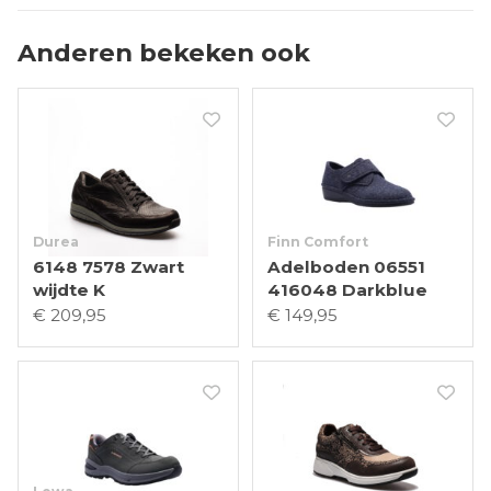
Anderen bekeken ook
Durea
Finn Comfort
6148 7578 Zwart
Adelboden 06551
wijdte K
416048 Darkblue
€ 209,95
€ 149,95