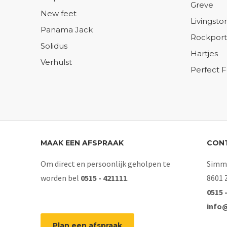
Greve
New feet
Livingsto
Panama Jack
Rockport
Solidus
Hartjes
Verhulst
Perfect 
MAAK EEN AFSPRAAK
CON
Om direct en persoonlijk geholpen te
Simme
worden bel
0515 - 421111
.
8601 
0515 
info
Plan een afspraak