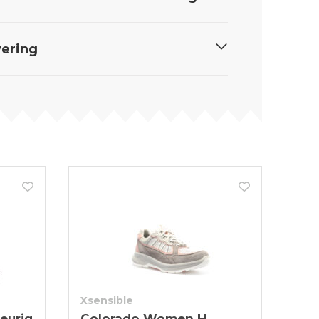
ering
Xsensible
eurig
Colorado Women H