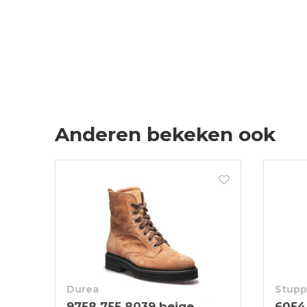
Anderen bekeken ook
Durea
Stupp
9758 755 8039 beige
6054