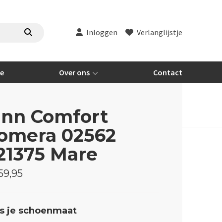
Inloggen
Verlanglijstje
re
Over ons
Contact
inn Comfort
omera 02562
21375 Mare
59,95
s je schoenmaat