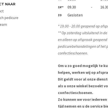
CT NAAR
09.30
-
16.3
ZA**
ct
Gesloten
ZO
ch pedicure
Team
* 19.00 - 20.00 geopend op afsp
** Op zaterdag uitsluitend in d
en alleen op afspraak geopend
pedicurebehandelingen of het 
confectieschoenen.
Om u zo goed mogelijk te k
helpen, werken wij op afspra
Dit geldt voor al onze diens
als u onze winkel bezoekt v
confectieschoenen.
Zo kunnen we voor iedereen
tijd nemen en u de service bi