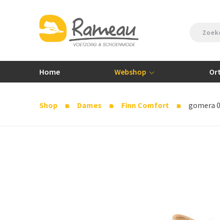
Home
Webshop
Or
Shop
Dames
Finn Comfort
gomera 02