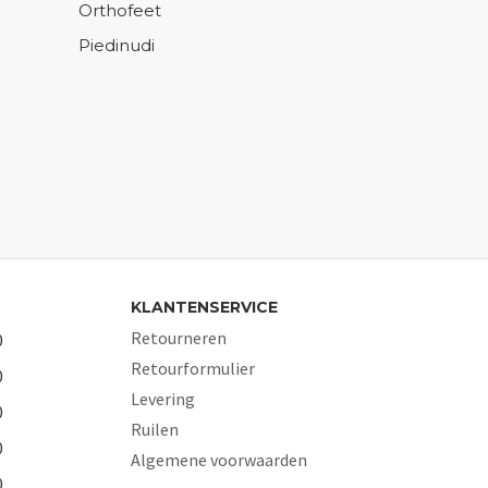
Orthofeet
Piedinudi
KLANTENSERVICE
Retourneren
0
Retourformulier
0
Levering
0
Ruilen
0
Algemene voorwaarden
0