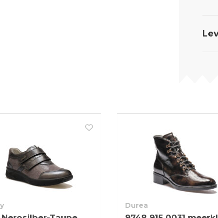
Lev
y
Durea
 Nerosilber-Taupe
9748 915 0031 meerkl