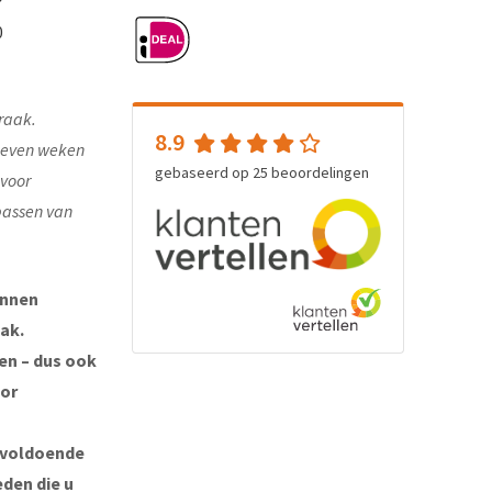
0
raak.
8.9
e even weken
gebaseerd op
25
beoordelingen
 voor
passen van
unnen
ak.
ten – dus ook
oor
 voldoende
eden die u