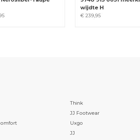
wijdte H
95
€ 239,95
Think
JJ Footwear
omfort
Uxgo
JJ