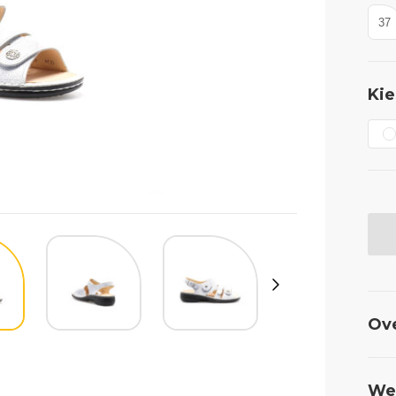
37
Kie
Ov
Wel