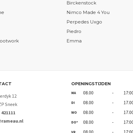
Birckenstock
ne
Nimco Made 4 You
Perpedes Uxgo
Piedro
Footwork
Emma
TACT
OPENINGSTIJDEN
08.00
-
17:0
MA
rdyk 12
08.00
-
17.0
DI
ZP Sneek
08.00
-
17.0
- 421111
WO
@rameau.nl
08.00
-
17:0
DO*
08.00
-
17:0
VR