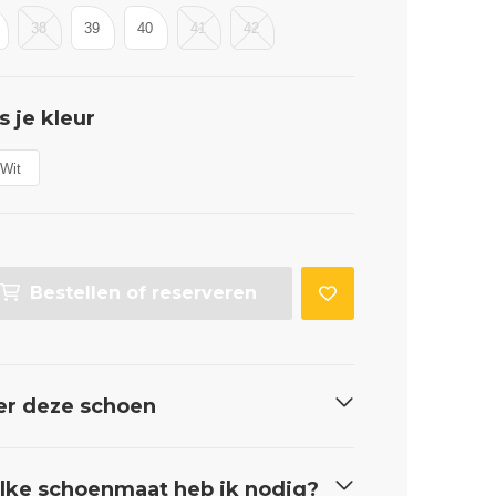
38
39
40
41
42
s je kleur
Wit
Bestellen of reserveren
er deze schoen
ke schoenmaat heb ik nodig?