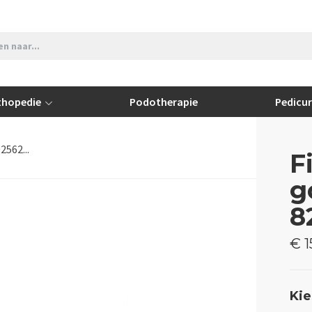
thopedie
Podotherapie
Pedicu
562...
F
g
8
€ 1
Kie