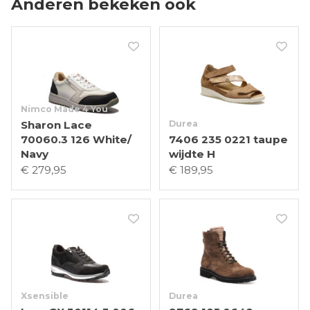
Anderen bekeken ook
Nimco Made 4 You
Sharon Lace
Durea
70060.3 126 White/
7406 235 0221 taupe
Navy
wijdte H
€ 279,95
€ 189,95
Xsensible
Durea