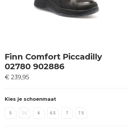
Finn Comfort Piccadilly
02780 902886
€ 239,95
Kies je schoenmaat
5
5.5
6
6.5
7
7.5