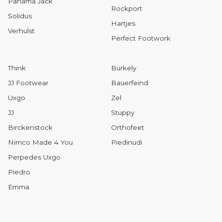
Panama Jack
Rockport
Solidus
Hartjes
Verhulst
Perfect Footwork
Think
Burkely
JJ Footwear
Bauerfeind
Uxgo
Zel
JJ
Stuppy
Birckenstock
Orthofeet
Nimco Made 4 You
Piedinudi
Perpedes Uxgo
Piedro
Emma