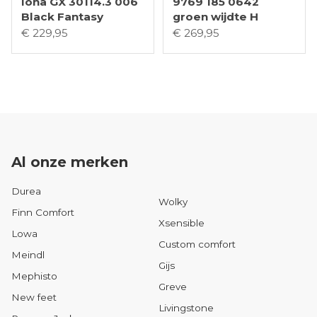
Iona GX 30114.3 006
9769 185 0642
Black Fantasy
groen wijdte H
€ 229,95
€ 269,95
Al onze merken
Durea
Wolky
Finn Comfort
Xsensible
Lowa
Custom comfort
Meindl
Gijs
Mephisto
Greve
New feet
Livingstone