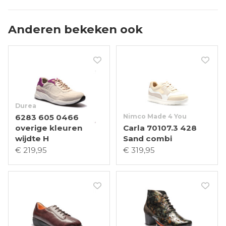
Anderen bekeken ook
Durea
6283 605 0466
Nimco Made 4 You
overige kleuren
Carla 70107.3 428
wijdte H
Sand combi
€ 219,95
€ 319,95