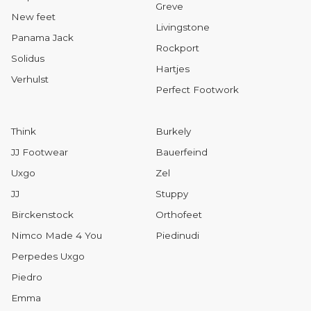
Greve
New feet
Livingstone
Panama Jack
Rockport
Solidus
Hartjes
Verhulst
Perfect Footwork
Think
Burkely
JJ Footwear
Bauerfeind
Uxgo
Zel
JJ
Stuppy
Birckenstock
Orthofeet
Nimco Made 4 You
Piedinudi
Perpedes Uxgo
Piedro
Emma