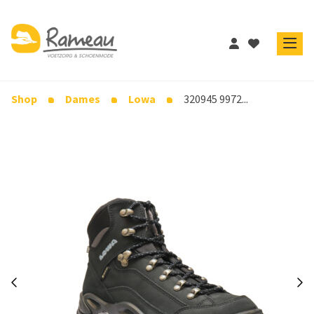
Shop
Dames
Lowa
320945 9972...