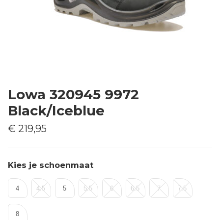
Lowa 320945 9972
Black/Iceblue
€ 219,95
Kies je schoenmaat
4
4.5
5
5.5
6
6.5
7
7.5
8