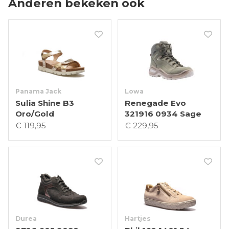
Anderen bekeken ook
Panama Jack
Lowa
Sulia Shine B3
Renegade Evo
Oro/Gold
321916 0934 Sage
€ 119,95
€ 229,95
Durea
Hartjes