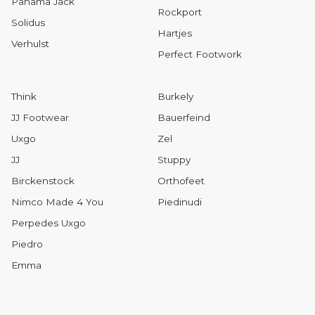
Panama Jack
Rockport
Solidus
Hartjes
Verhulst
Perfect Footwork
Think
Burkely
JJ Footwear
Bauerfeind
Uxgo
Zel
JJ
Stuppy
Birckenstock
Orthofeet
Nimco Made 4 You
Piedinudi
Perpedes Uxgo
Piedro
Emma