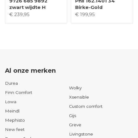
9726 685 9892
Phil 162.1401 34
zwart wijdte H
Birke-Gold
€ 239,95
€ 199,95
Al onze merken
Durea
Wolky
Finn Comfort
Xsensible
Lowa
Custom comfort
Meindl
Gijs
Mephisto
Greve
New feet
Livingstone