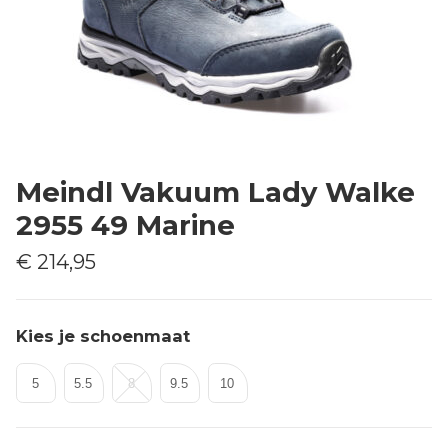
Meindl Vakuum Lady Walke
2955 49 Marine
€ 214,95
Kies je schoenmaat
5
5.5
8
9.5
10