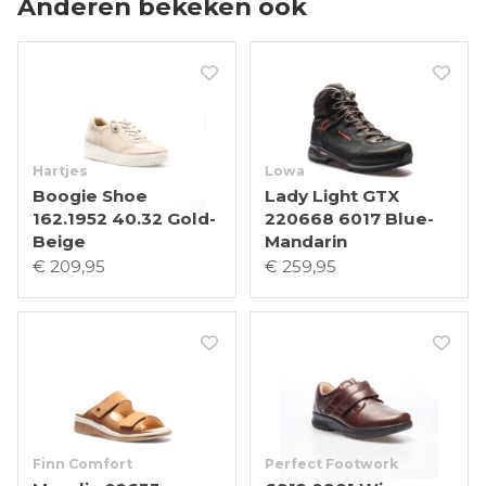
Anderen bekeken ook
Hartjes
Lowa
Boogie Shoe
Lady Light GTX
162.1952 40.32 Gold-
220668 6017 Blue-
Beige
Mandarin
€ 209,95
€ 259,95
Finn Comfort
Perfect Footwork