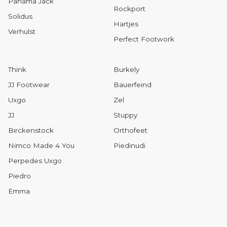
Panama Jack
Rockport
Solidus
Hartjes
Verhulst
Perfect Footwork
Think
Burkely
JJ Footwear
Bauerfeind
Uxgo
Zel
JJ
Stuppy
Birckenstock
Orthofeet
Nimco Made 4 You
Piedinudi
Perpedes Uxgo
Piedro
Emma