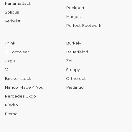
Panama Jack
Rockport
Solidus
Hartjes
Verhulst
Perfect Footwork
Think
Burkely
JJ Footwear
Bauerfeind
Uxgo
Zel
JJ
Stuppy
Birckenstock
Orthofeet
Nimco Made 4 You
Piedinudi
Perpedes Uxgo
Piedro
Emma