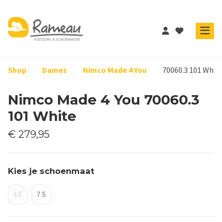
Shop
Dames
Nimco Made 4 You
70060.3 101 Whit
Nimco Made 4 You 70060.3
101 White
€ 279,95
Kies je schoenmaat
4.5
7.5