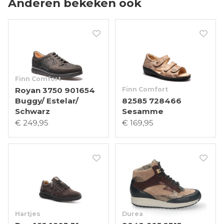
Anderen bekeken ook
Finn Comfort
Royan 3750 901654
Finn Comfort
Buggy/ Estelar/
82585 728466
Schwarz
Sesamme
€ 249,95
€ 169,95
Hartjes
Durea