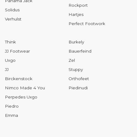
Panama Jack
Rockport
Solidus
Hartjes
Verhulst
Perfect Footwork
Think
Burkely
JJ Footwear
Bauerfeind
Uxgo
Zel
JJ
Stuppy
Birckenstock
Orthofeet
Nimco Made 4 You
Piedinudi
Perpedes Uxgo
Piedro
Emma