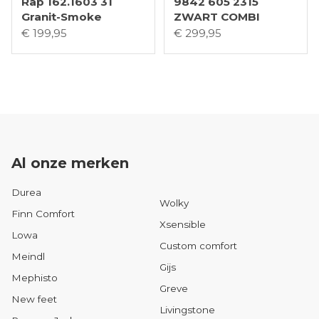
Rap 162.1603 31
9842 605 2315
Granit-Smoke
ZWART COMBI
€ 199,95
€ 299,95
Al onze merken
Durea
Wolky
Finn Comfort
Xsensible
Lowa
Custom comfort
Meindl
Gijs
Mephisto
Greve
New feet
Livingstone