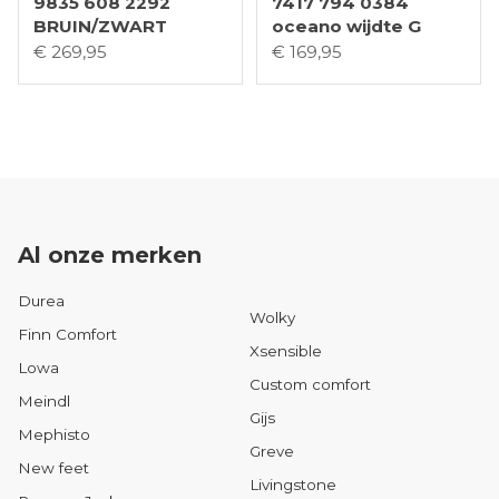
9835 608 2292
7417 794 0384
BRUIN/ZWART
oceano wijdte G
€ 269,95
€ 169,95
Al onze merken
Durea
Wolky
Finn Comfort
Xsensible
Lowa
Custom comfort
Meindl
Gijs
Mephisto
Greve
New feet
Livingstone