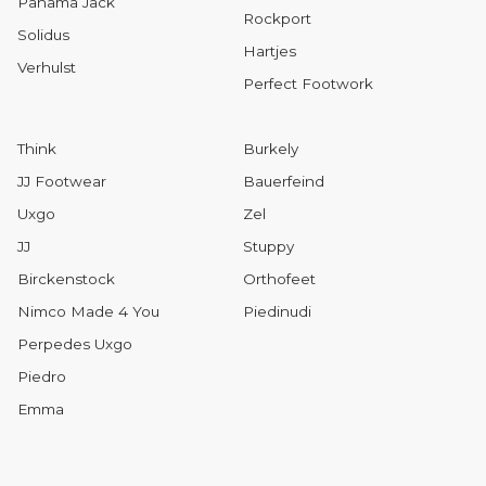
Panama Jack
Rockport
Solidus
Hartjes
Verhulst
Perfect Footwork
Think
Burkely
JJ Footwear
Bauerfeind
Uxgo
Zel
JJ
Stuppy
Birckenstock
Orthofeet
Nimco Made 4 You
Piedinudi
Perpedes Uxgo
Piedro
Emma