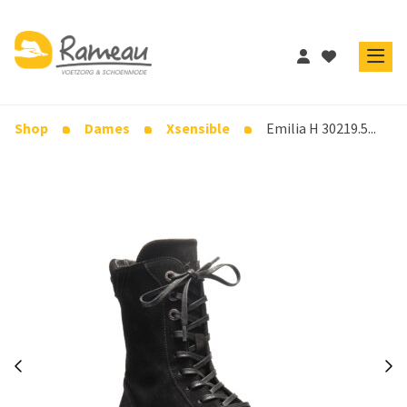
Shop
Dames
Xsensible
Emilia H 30219.5...