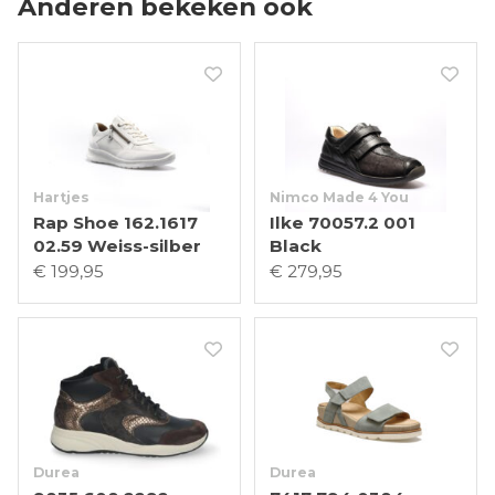
Anderen bekeken ook
Hartjes
Nimco Made 4 You
Rap Shoe 162.1617
Ilke 70057.2 001
02.59 Weiss-silber
Black
€ 199,95
€ 279,95
Durea
Durea