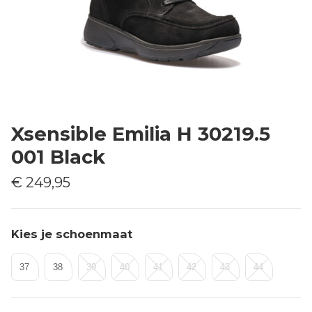
Xsensible Emilia H 30219.5
001 Black
€ 249,95
Kies je schoenmaat
37
38
39
40
41
42
43
44