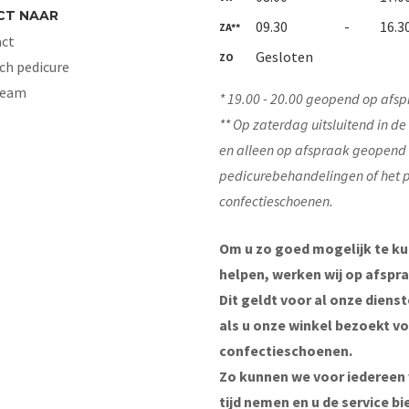
CT NAAR
09.30
-
16.3
ZA**
ct
Gesloten
ZO
ch pedicure
Team
* 19.00 - 20.00 geopend op afsp
** Op zaterdag uitsluitend in d
en alleen op afspraak geopend
pedicurebehandelingen of het 
confectieschoenen.
Om u zo goed mogelijk te k
helpen, werken wij op afspra
Dit geldt voor al onze diens
als u onze winkel bezoekt v
confectieschoenen.
Zo kunnen we voor iedereen
tijd nemen en u de service bi