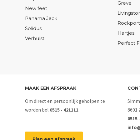
Greve
New feet
Livingsto
Panama Jack
Rockport
Solidus
Hartjes
Verhulst
Perfect 
MAAK EEN AFSPRAAK
CON
Om direct en persoonlijk geholpen te
Simme
worden bel
0515 - 421111
.
8601 
0515 
info
Plan een afspraak