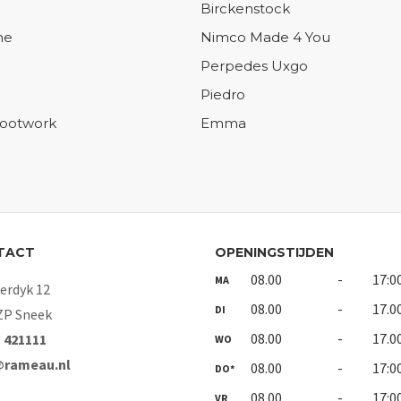
Birckenstock
ne
Nimco Made 4 You
Perpedes Uxgo
Piedro
Footwork
Emma
TACT
OPENINGSTIJDEN
08.00
-
17:0
MA
rdyk 12
08.00
-
17.0
DI
ZP Sneek
08.00
-
17.0
- 421111
WO
@rameau.nl
08.00
-
17:0
DO*
08.00
-
17:0
VR