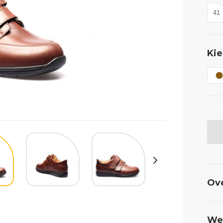
41
Kie
Ov
Wel