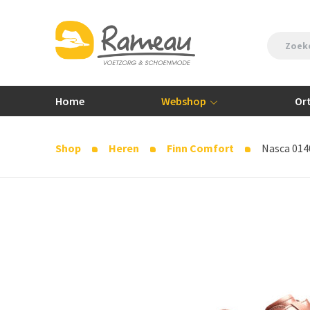
Home
Webshop
Or
Shop
Heren
Finn Comfort
Nasca 0140