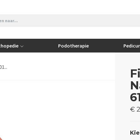
thopedie
Podotherapie
Pedicu
1...
F
N
6
€ 2
Kie