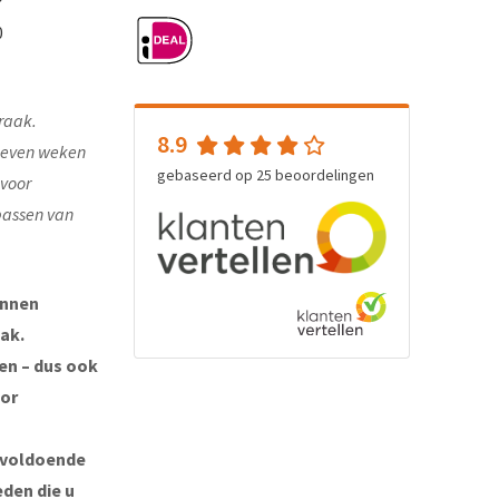
0
raak.
8.9
e even weken
gebaseerd op
25
beoordelingen
 voor
passen van
unnen
ak.
ten – dus ook
oor
 voldoende
eden die u