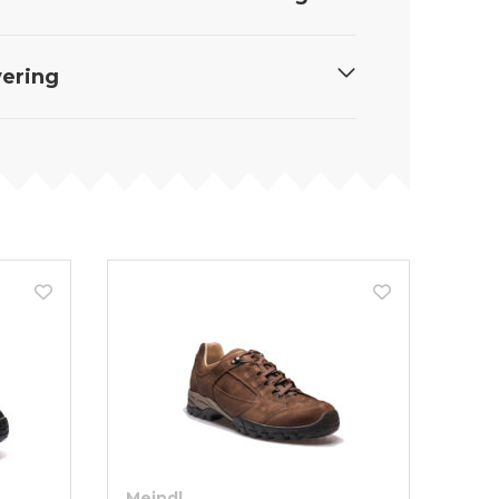
ering
Meindl