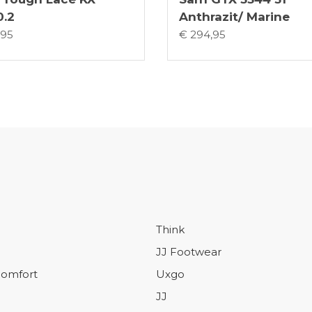
0.2
Anthrazit/ Marine
,95
€ 294,95
Think
JJ Footwear
omfort
Uxgo
JJ