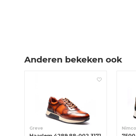
Anderen bekeken ook
Greve
Nimco
Haarlem 4289.88-002 3171
7500