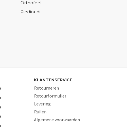
Orthofeet
Piedinudi
KLANTENSERVICE
Retourneren
0
Retourformulier
0
Levering
0
Ruilen
0
Algemene voorwaarden
0