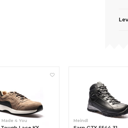
Lev
 Made 4 You
Meindl
 Tough Lace KX
Sarn GTX 5544 31