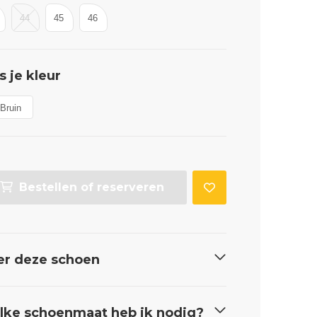
44
45
46
s je kleur
Bruin
Bestellen of reserveren
er deze schoen
ke schoenmaat heb ik nodig?