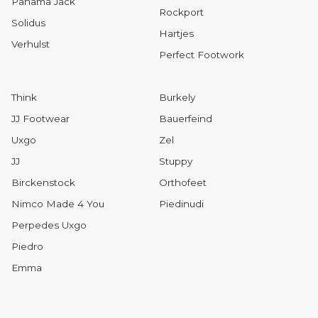
Panama Jack
Rockport
Solidus
Hartjes
Verhulst
Perfect Footwork
Think
Burkely
JJ Footwear
Bauerfeind
Uxgo
Zel
JJ
Stuppy
Birckenstock
Orthofeet
Nimco Made 4 You
Piedinudi
Perpedes Uxgo
Piedro
Emma