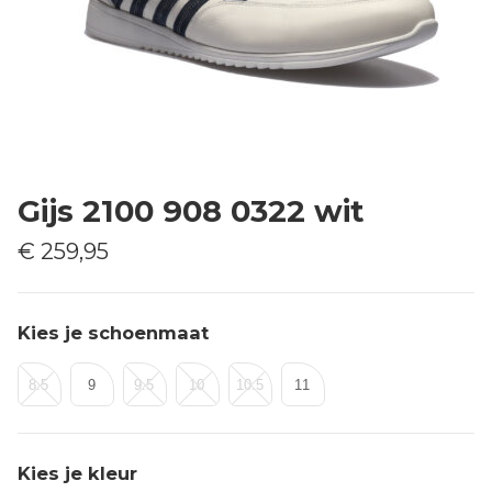
Gijs 2100 908 0322 wit
€ 259,95
Kies je schoenmaat
8.5
9
9.5
10
10.5
11
Kies je kleur