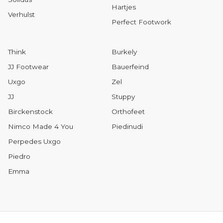
Hartjes
Verhulst
Perfect Footwork
Think
Burkely
JJ Footwear
Bauerfeind
Uxgo
Zel
JJ
Stuppy
Birckenstock
Orthofeet
Nimco Made 4 You
Piedinudi
Perpedes Uxgo
Piedro
Emma