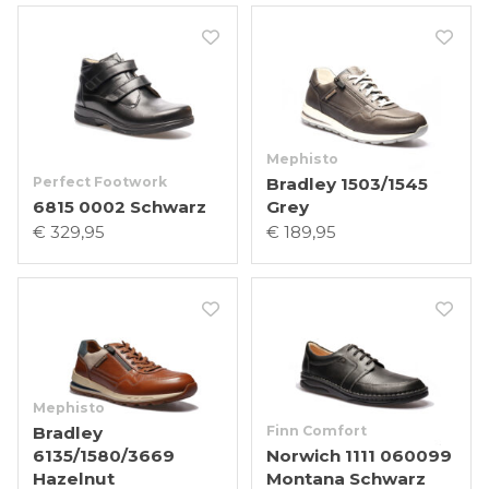
Mephisto
Perfect Footwork
Bradley 1503/1545
6815 0002 Schwarz
Grey
€ 329,95
€ 189,95
Mephisto
Bradley
Finn Comfort
6135/1580/3669
Norwich 1111 060099
Hazelnut
Montana Schwarz