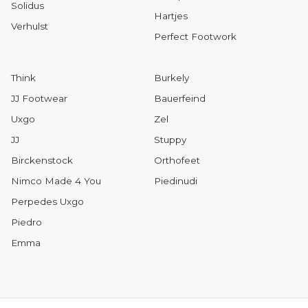
Solidus
Hartjes
Verhulst
Perfect Footwork
Think
Burkely
JJ Footwear
Bauerfeind
Uxgo
Zel
JJ
Stuppy
Birckenstock
Orthofeet
Nimco Made 4 You
Piedinudi
Perpedes Uxgo
Piedro
Emma