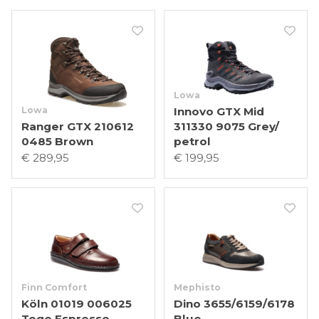
Lowa
Lowa
Innovo GTX Mid
Ranger GTX 210612
311330 9075 Grey/
0485 Brown
petrol
€ 289,95
€ 199,95
Finn Comfort
Mephisto
Köln 01019 006025
Dino 3655/6159/6178
Togo Espresso
Blue