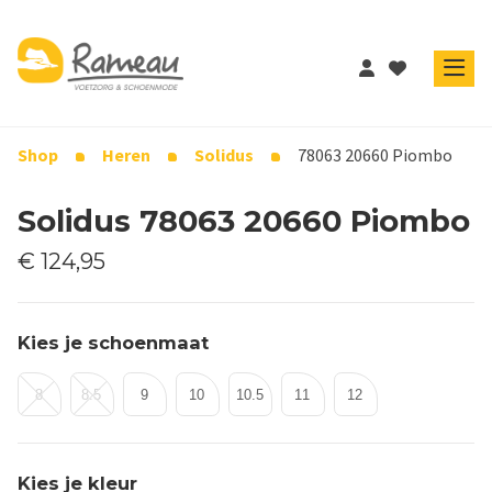
Shop
Heren
Solidus
78063 20660 Piombo
Solidus 78063 20660 Piombo
€ 124,95
Kies je schoenmaat
8
8.5
9
10
10.5
11
12
Kies je kleur