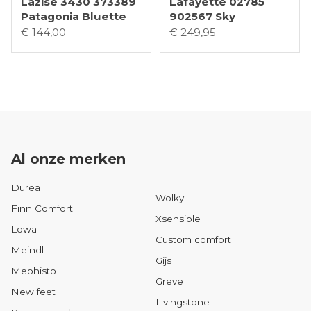
Lazise 3430 373389
Lafayette 02785
Patagonia Bluette
902567 Sky
€ 144,00
€ 249,95
Al onze merken
Durea
Wolky
Finn Comfort
Xsensible
Lowa
Custom comfort
Meindl
Gijs
Mephisto
Greve
New feet
Livingstone