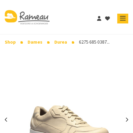
Shop
Dames
Durea
6275 685 0387...