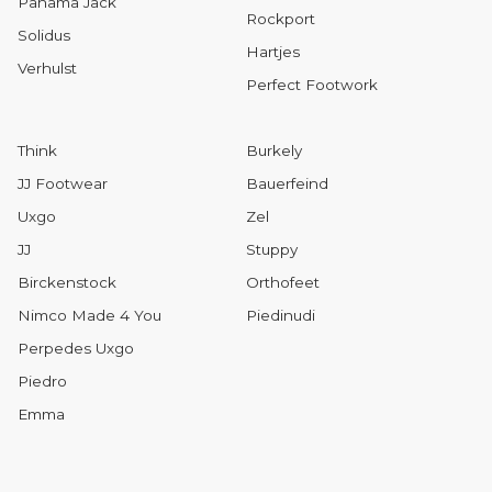
Panama Jack
Rockport
Solidus
Hartjes
Verhulst
Perfect Footwork
Think
Burkely
JJ Footwear
Bauerfeind
Uxgo
Zel
JJ
Stuppy
Birckenstock
Orthofeet
Nimco Made 4 You
Piedinudi
Perpedes Uxgo
Piedro
Emma