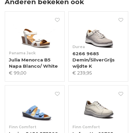
Anderen bekeken ook
Durea
Panama Jack
6266 9685
Julia Menorca B5
Demin/SilverGrijs
Napa Blanco/ White
wijdte K
€ 99,00
€ 239,95
Finn Comfort
Finn Comfort