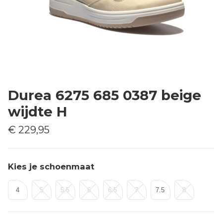
Durea 6275 685 0387 beige
wijdte H
€ 229,95
Kies je schoenmaat
4
5
5.5
6
6.5
7
7.5
8