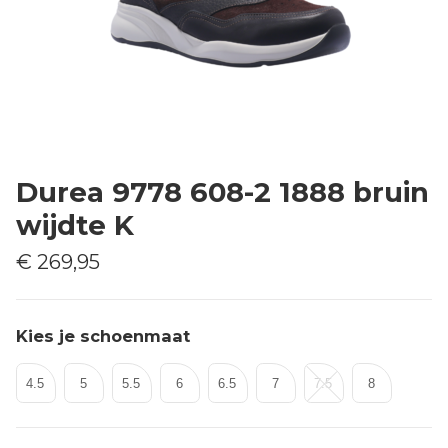
Durea 9778 608-2 1888 bruin
wijdte K
€ 269,95
Kies je schoenmaat
4.5
5
5.5
6
6.5
7
7.5
8