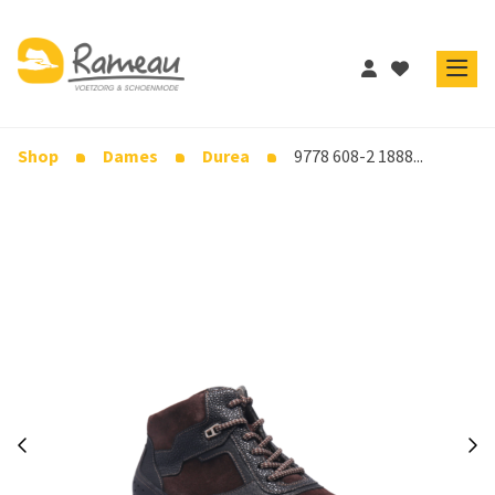
Shop
Dames
Durea
9778 608-2 1888...