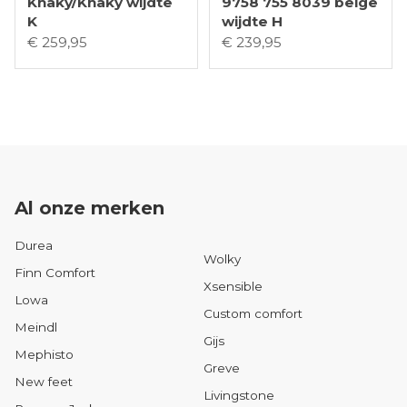
Khaky/Khaky wijdte
9758 755 8039 beige
K
wijdte H
€ 259,95
€ 239,95
Al onze merken
Durea
Wolky
Finn Comfort
Xsensible
Lowa
Custom comfort
Meindl
Gijs
Mephisto
Greve
New feet
Livingstone