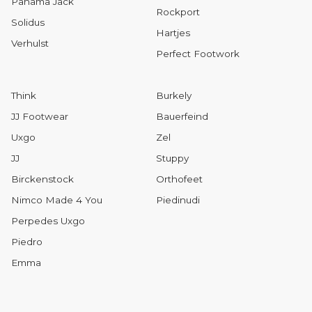
Panama Jack
Rockport
Solidus
Hartjes
Verhulst
Perfect Footwork
Think
Burkely
JJ Footwear
Bauerfeind
Uxgo
Zel
JJ
Stuppy
Birckenstock
Orthofeet
Nimco Made 4 You
Piedinudi
Perpedes Uxgo
Piedro
Emma