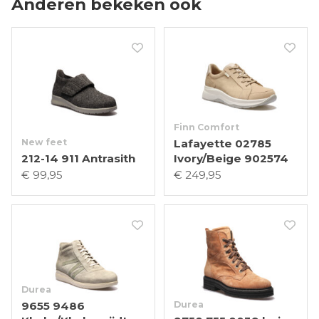
Anderen bekeken ook
Finn Comfort
New feet
Lafayette 02785
212-14 911 Antrasith
Ivory/Beige 902574
€ 99,95
€ 249,95
Durea
9655 9486
Durea