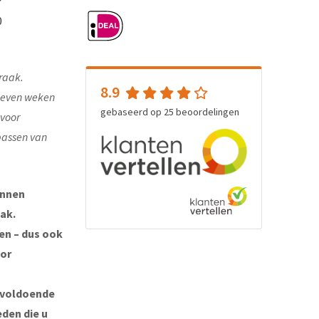
0
raak.
8.9
e even weken
gebaseerd op
25
beoordelingen
 voor
passen van
unnen
ak.
ten – dus ook
oor
 voldoende
eden die u