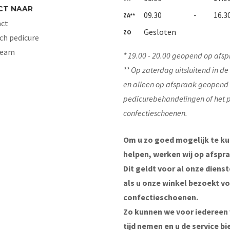
CT NAAR
09.30
-
16.3
ZA**
ct
Gesloten
ZO
ch pedicure
Team
* 19.00 - 20.00 geopend op afsp
** Op zaterdag uitsluitend in d
en alleen op afspraak geopend
pedicurebehandelingen of het 
confectieschoenen.
Om u zo goed mogelijk te k
helpen, werken wij op afspra
Dit geldt voor al onze diens
als u onze winkel bezoekt v
confectieschoenen.
Zo kunnen we voor iedereen
tijd nemen en u de service bi