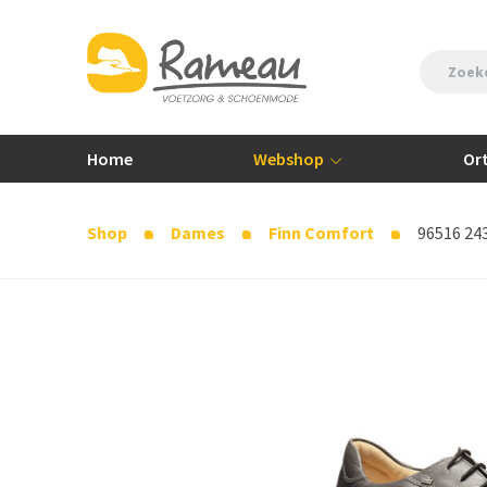
Home
Webshop
Or
Shop
Dames
Finn Comfort
96516 243