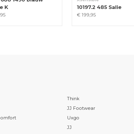
e K
10197.2 485 Salie
,95
€ 199,95
Think
JJ Footwear
omfort
Uxgo
JJ