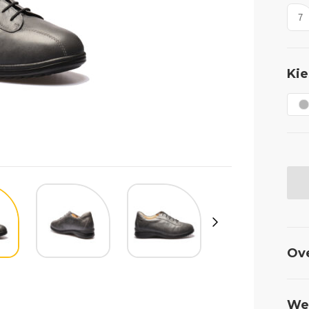
7
Kie
Ov
Wel