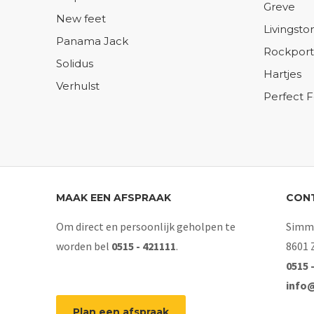
Greve
New feet
Livingsto
Panama Jack
Rockport
Solidus
Hartjes
Verhulst
Perfect 
MAAK EEN AFSPRAAK
CON
Om direct en persoonlijk geholpen te
Simme
worden bel
0515 - 421111
.
8601 
0515 
info
Plan een afspraak