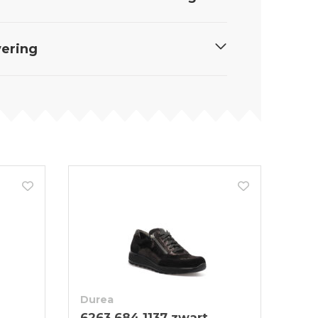
ering
Durea
6263 684 1137 zwart