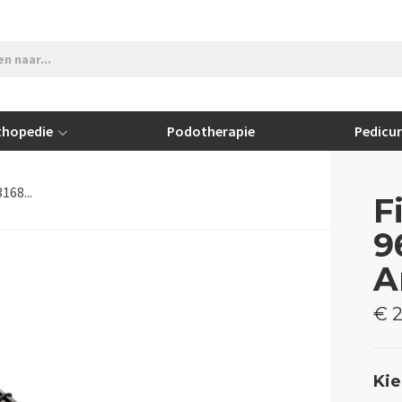
thopedie
Podotherapie
Pedicu
168...
F
9
A
€ 
Kie