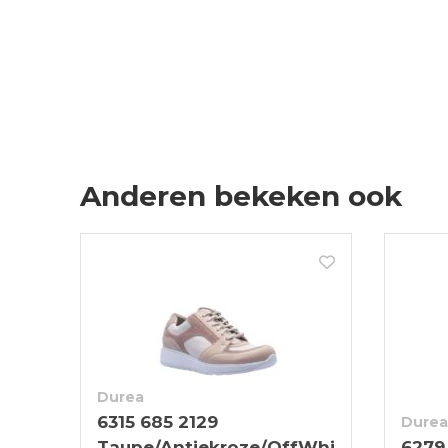
Anderen bekeken ook
Durea
6315 685 2129
Durea
Taupe/Antiekroze/OffWhi
6279