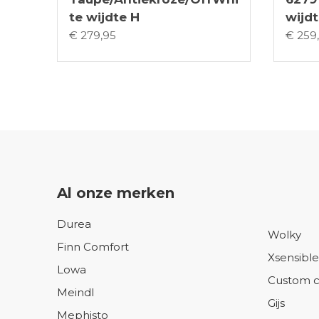
te wijdte H
wijdt
€ 279,95
€ 259
Al onze merken
Durea
Wolky
Finn Comfort
Xsensible
Lowa
Custom c
Meindl
Gijs
Mephisto