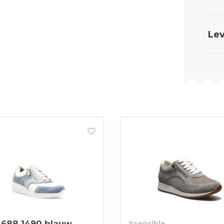
Lev
 688 1490 blauw
Xsensible