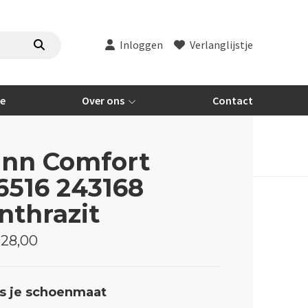
Inloggen
Verlanglijstje
re
Over ons
Contact
inn Comfort
6516 243168
nthrazit
228,00
s je schoenmaat