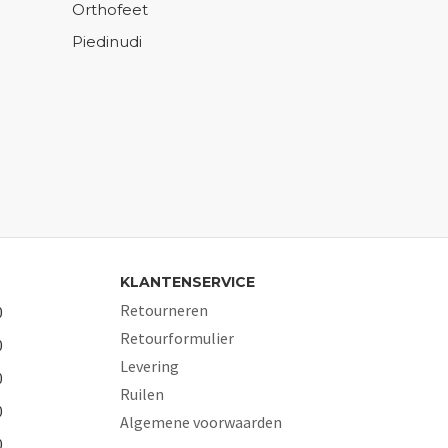
Orthofeet
Piedinudi
KLANTENSERVICE
Retourneren
0
Retourformulier
0
Levering
0
Ruilen
0
Algemene voorwaarden
0