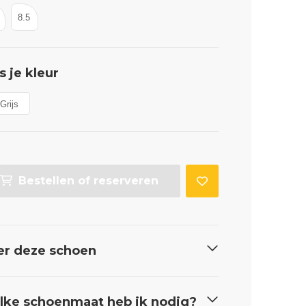
8.5
s je kleur
Grijs
Bestellen of reserveren
er deze schoen
ke schoenmaat heb ik nodig?