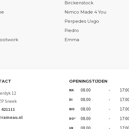
Birckenstock
ne
Nimco Made 4 You
Perpedes Uxgo
Piedro
Footwork
Emma
TACT
OPENINGSTIJDEN
08.00
-
17:0
MA
rdyk 12
08.00
-
17.0
DI
ZP Sneek
08.00
-
17.0
- 421111
WO
@rameau.nl
08.00
-
17:0
DO*
08.00
-
17:0
VR