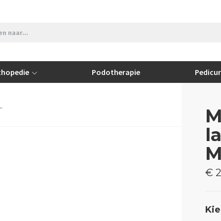
thopedie
Podotherapie
Pedicu
.
M
l
M
€ 2
Kie