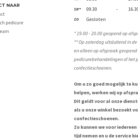
CT NAAR
09.30
-
16.3
ZA**
ct
Gesloten
ZO
ch pedicure
Team
* 19.00 - 20.00 geopend op afsp
** Op zaterdag uitsluitend in d
en alleen op afspraak geopend
pedicurebehandelingen of het 
confectieschoenen.
Om u zo goed mogelijk te k
helpen, werken wij op afspra
Dit geldt voor al onze diens
als u onze winkel bezoekt v
confectieschoenen.
Zo kunnen we voor iedereen
tijd nemen en u de service bi