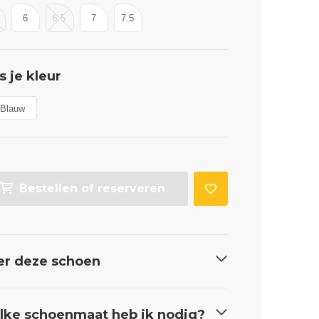
6
6.5
7
7.5
s je kleur
Blauw
Bestellen of reserveren
er deze schoen
ke schoenmaat heb ik nodig?