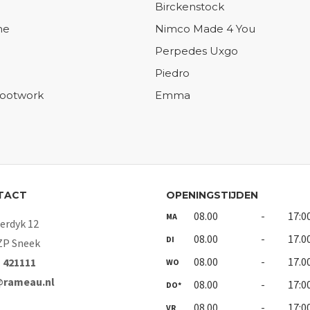
Birckenstock
ne
Nimco Made 4 You
Perpedes Uxgo
Piedro
Footwork
Emma
TACT
OPENINGSTIJDEN
08.00
-
17:0
MA
rdyk 12
08.00
-
17.0
DI
ZP Sneek
08.00
-
17.0
- 421111
WO
@rameau.nl
08.00
-
17:0
DO*
08.00
-
17:0
VR