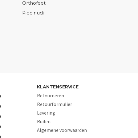
Orthofeet
Piedinudi
KLANTENSERVICE
Retourneren
0
Retourformulier
0
Levering
0
Ruilen
0
Algemene voorwaarden
0