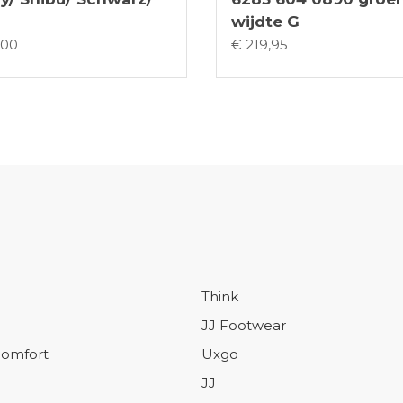
wijdte G
,00
€ 219,95
Think
JJ Footwear
omfort
Uxgo
JJ