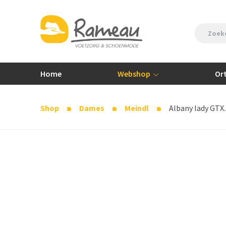
Home
Webshop
Or
Shop
Dames
Meindl
Albany lady GTX..