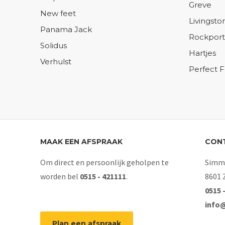
Greve
New feet
Livingsto
Panama Jack
Rockport
Solidus
Hartjes
Verhulst
Perfect 
MAAK EEN AFSPRAAK
CON
Om direct en persoonlijk geholpen te
Simme
worden bel
0515 - 421111
.
8601 
0515 
info
Plan een afspraak