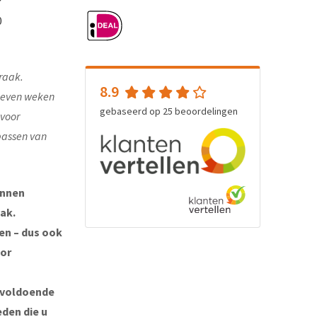
0
raak.
8.9
e even weken
gebaseerd op
25
beoordelingen
 voor
passen van
unnen
ak.
ten – dus ook
oor
 voldoende
eden die u