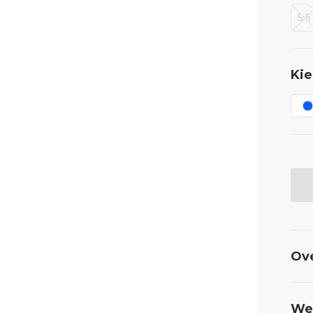
5.5
Kie
Ov
Wel