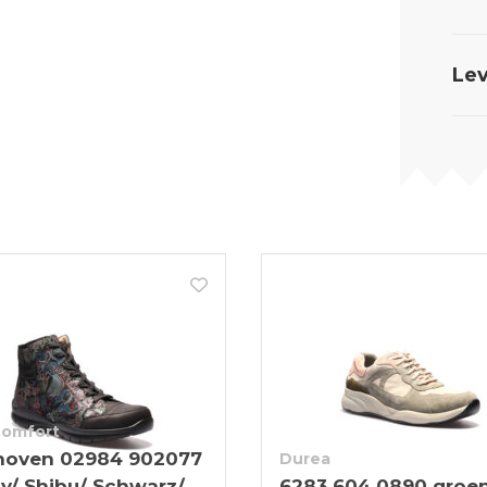
Lev
Comfort
hoven 02984 902077
Durea
y/ Shibu/ Schwarz/
6283 604 0890 groe