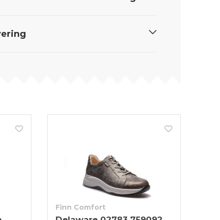
ering
Finn Comfort
n
Delaware 02783 759092