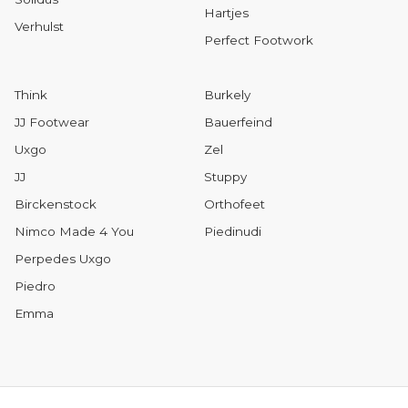
Hartjes
Verhulst
Perfect Footwork
Think
Burkely
JJ Footwear
Bauerfeind
Uxgo
Zel
JJ
Stuppy
Birckenstock
Orthofeet
Nimco Made 4 You
Piedinudi
Perpedes Uxgo
Piedro
Emma