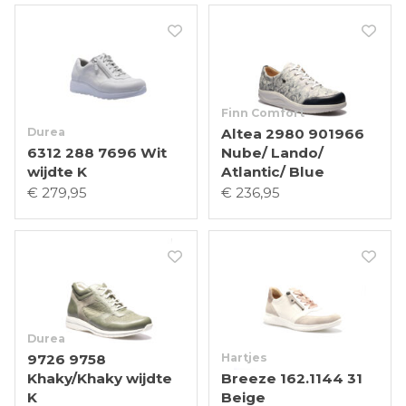
Finn Comfort
Durea
Altea 2980 901966
6312 288 7696 Wit
Nube/ Lando/
wijdte K
Atlantic/ Blue
€ 279,95
€ 236,95
Durea
9726 9758
Hartjes
Khaky/Khaky wijdte
Breeze 162.1144 31
K
Beige