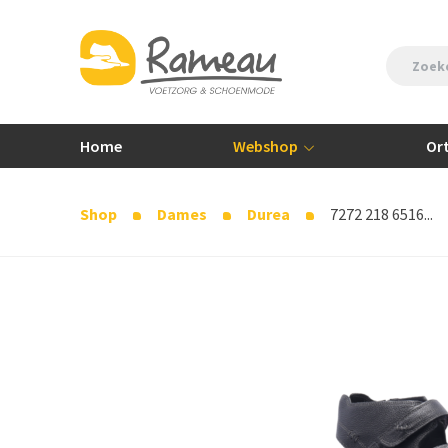
Home
Webshop
Or
Shop
Dames
Durea
7272 218 6516...