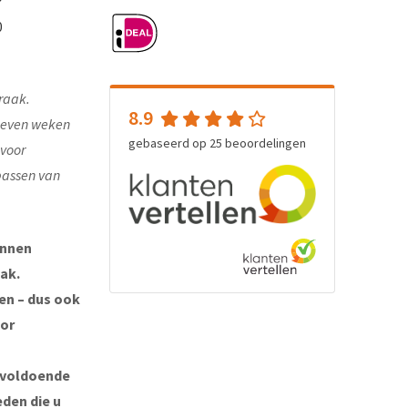
0
raak.
8.9
e even weken
gebaseerd op
25
beoordelingen
 voor
passen van
unnen
ak.
ten – dus ook
oor
 voldoende
eden die u