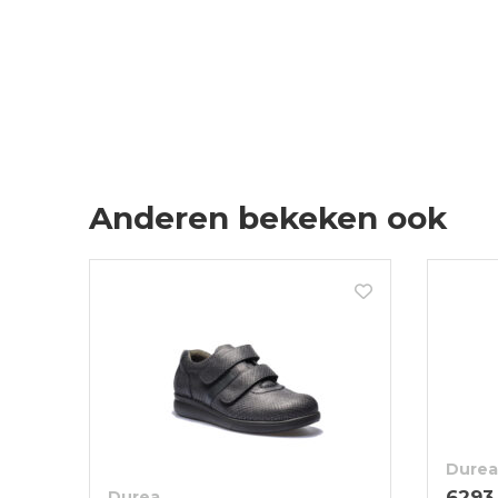
Anderen bekeken ook
Durea
6293
Durea