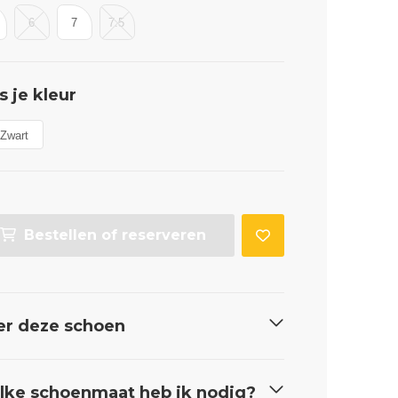
6
7
7.5
s je kleur
Zwart
Bestellen of reserveren
er deze schoen
ke schoenmaat heb ik nodig?