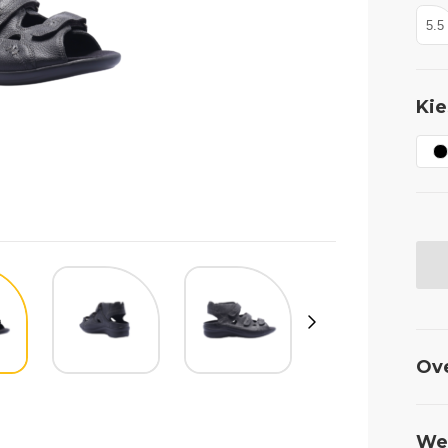
5.5
Kie
Ov
Wel