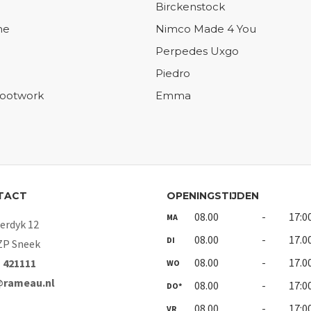
Birckenstock
ne
Nimco Made 4 You
Perpedes Uxgo
Piedro
Footwork
Emma
TACT
OPENINGSTIJDEN
08.00
-
17:0
MA
rdyk 12
08.00
-
17.0
DI
ZP Sneek
08.00
-
17.0
- 421111
WO
@rameau.nl
08.00
-
17:0
DO*
08.00
-
17:0
VR