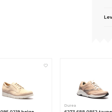
Lev
Durea
 095 0219 beige
6273 688 0852 taupe