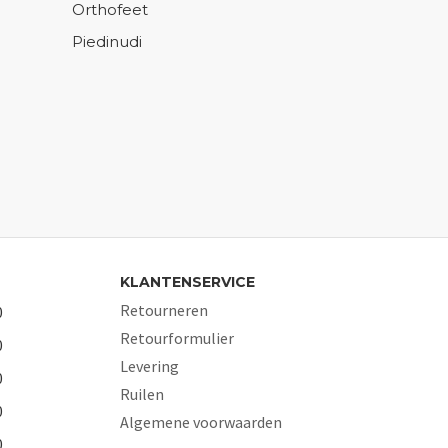
Orthofeet
Piedinudi
KLANTENSERVICE
Retourneren
0
Retourformulier
0
Levering
0
Ruilen
0
Algemene voorwaarden
0