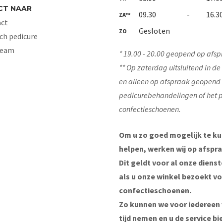
CT NAAR
09.30
-
16.3
ZA**
ct
Gesloten
ZO
ch pedicure
Team
* 19.00 - 20.00 geopend op afsp
** Op zaterdag uitsluitend in d
en alleen op afspraak geopend
pedicurebehandelingen of het 
confectieschoenen.
Om u zo goed mogelijk te k
helpen, werken wij op afspra
Dit geldt voor al onze diens
als u onze winkel bezoekt v
confectieschoenen.
Zo kunnen we voor iedereen
tijd nemen en u de service bi