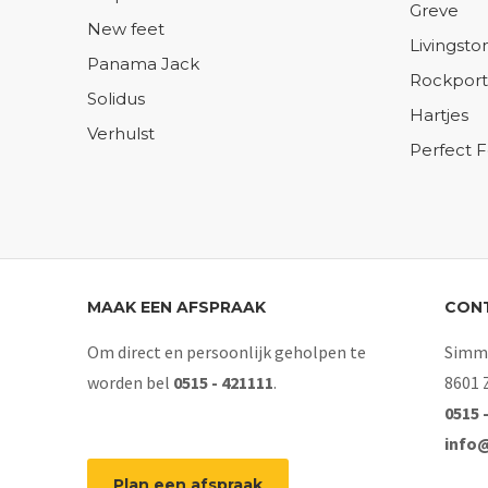
Greve
New feet
Livingsto
Panama Jack
Rockport
Solidus
Hartjes
Verhulst
Perfect 
MAAK EEN AFSPRAAK
CON
Om direct en persoonlijk geholpen te
Simme
worden bel
0515 - 421111
.
8601 
0515 
info
Plan een afspraak