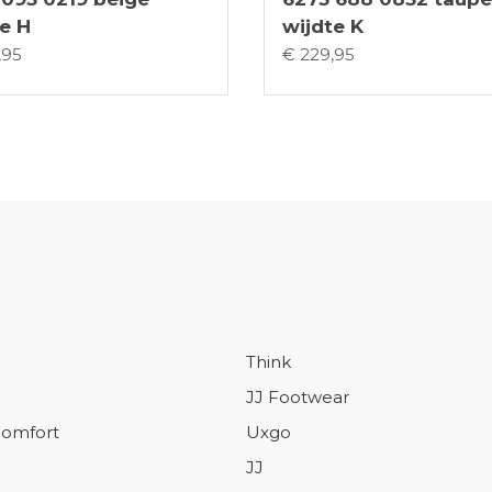
e H
wijdte K
,95
€ 229,95
Think
JJ Footwear
omfort
Uxgo
JJ